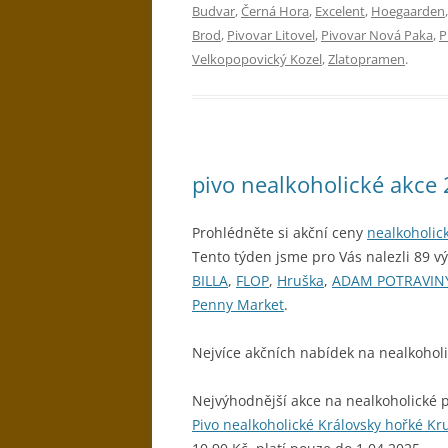
Budvar
,
Černá Hora
,
Excelent
,
Hoegaarden
Brod
,
Pivovar Litovel
,
Pivovar Nová Paka
,
P
Velkopopovický Kozel
,
Zlatopramen
.
pivo nealkoholické akce
Prohlédněte si akční ceny
nealkoholic
Tento týden jsme pro Vás nalezli 89 v
BILLA
,
FLOP
,
Hruška
,
ADAM POTRAVIN
Penny Market
.
Nejvíce akčních nabídek na nealkohol
Nejvýhodnější akce na nealkoholické p
Pivo nealkoholické Královsky hořké Kr