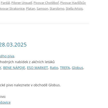
,
Pardál
,
Pilsner Urquell
,
Pivovar Chotěboř
,
Pivovar Havlíčkův
ivovar Strakonice
,
Platan
,
Samson
,
Starobrno
,
Stella Artois
,
 28.03.2025
kého piva
.
ýhodných nabídek z akčních letáků
Y
,
BENE NÁPOJE
,
ESO MARKET
,
Ratio
,
TREFA
,
Globus
,
ické pivo naleznete v obchodě Globus.
ivo:
ušovice