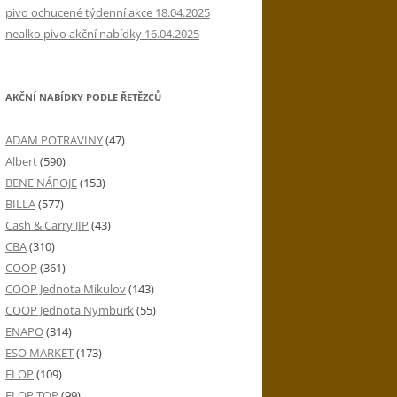
pivo ochucené týdenní akce 18.04.2025
nealko pivo akční nabídky 16.04.2025
AKČNÍ NABÍDKY PODLE ŘETĚZCŮ
ADAM POTRAVINY
(47)
Albert
(590)
BENE NÁPOJE
(153)
BILLA
(577)
Cash & Carry JIP
(43)
CBA
(310)
COOP
(361)
COOP Jednota Mikulov
(143)
COOP Jednota Nymburk
(55)
ENAPO
(314)
ESO MARKET
(173)
FLOP
(109)
FLOP TOP
(99)