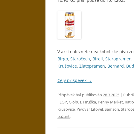
10,90 Kč, platí pouze do 1.04.2025
V akci naleznete nealkoholické pivo zn
Birgo
,
Staročech
,
Birell
,
Staropramen
,
Krušovice
,
Zlatopramen
,
Bernard
,
Bud
Celý příspěvek
→
Příspěvek byl publikován
28.3.2025
| Rubri
FLOP
,
Globus
,
Hruška
,
Penny Market
,
Ratio
Krušovice
,
Pivovar Litovel
,
Samson
,
Staroč
bažant
.