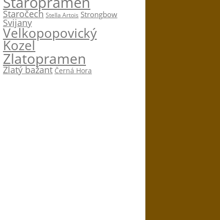
Staropramen
Staročech
Strongbow
Stella Artois
Svijany
Velkopopovický
Kozel
Zlatopramen
Zlatý bažant
Černá Hora