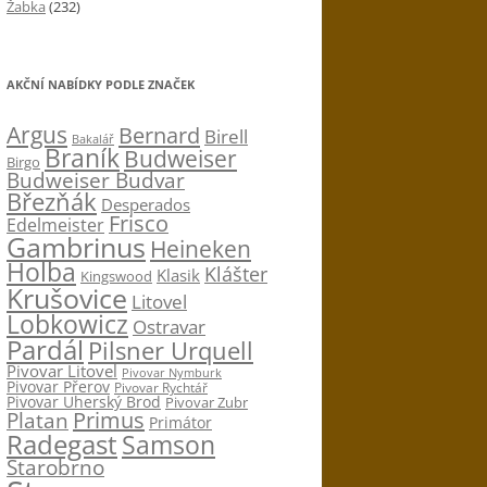
Žabka
(232)
AKČNÍ NABÍDKY PODLE ZNAČEK
Argus
Bernard
Birell
Bakalář
Braník
Budweiser
Birgo
Budweiser Budvar
Březňák
Desperados
Frisco
Edelmeister
Gambrinus
Heineken
Holba
Klášter
Klasik
Kingswood
Krušovice
Litovel
Lobkowicz
Ostravar
Pardál
Pilsner Urquell
Pivovar Litovel
Pivovar Nymburk
Pivovar Přerov
Pivovar Rychtář
Pivovar Uherský Brod
Pivovar Zubr
Primus
Platan
Primátor
Radegast
Samson
Starobrno