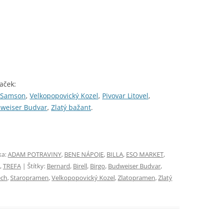
aček:
Samson
,
Velkopopovický Kozel
,
Pivovar Litovel
,
weiser Budvar
,
Zlatý bažant
.
ka:
ADAM POTRAVINY
,
BENE NÁPOJE
,
BILLA
,
ESO MARKET
,
,
TREFA
| Štítky:
Bernard
,
Birell
,
Birgo
,
Budweiser Budvar
,
ech
,
Staropramen
,
Velkopopovický Kozel
,
Zlatopramen
,
Zlatý