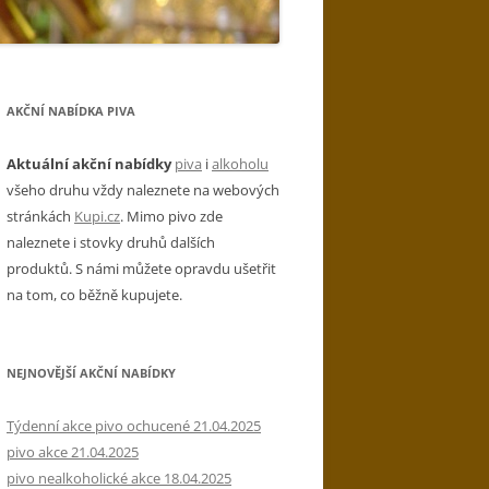
AKČNÍ NABÍDKA PIVA
Aktuální akční nabídky
piva
i
alkoholu
všeho druhu vždy naleznete na webových
stránkách
Kupi.cz
. Mimo pivo zde
naleznete i stovky druhů dalších
produktů. S námi můžete opravdu ušetřit
na tom, co běžně kupujete.
NEJNOVĚJŠÍ AKČNÍ NABÍDKY
Týdenní akce pivo ochucené 21.04.2025
pivo akce 21.04.2025
pivo nealkoholické akce 18.04.2025