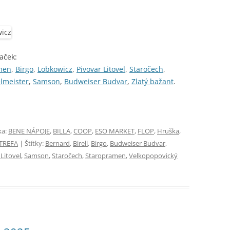
aček:
men
,
Birgo
,
Lobkowicz
,
Pivovar Litovel
,
Staročech
,
lmeister
,
Samson
,
Budweiser Budvar
,
Zlatý bažant
.
ka:
BENE NÁPOJE
,
BILLA
,
COOP
,
ESO MARKET
,
FLOP
,
Hruška
,
TREFA
| Štítky:
Bernard
,
Birell
,
Birgo
,
Budweiser Budvar
,
Litovel
,
Samson
,
Staročech
,
Staropramen
,
Velkopopovický