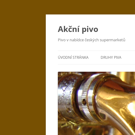
Přejít
k
obsahu
Akční pivo
webu
Pivo v nabídce českých supermarketů
ÚVODNÍ STRÁNKA
DRUHY PIVA