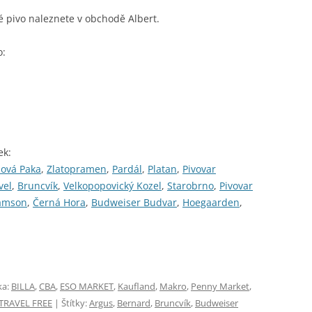
é pivo naleznete v obchodě Albert.
o:
ek:
Nová Paka
,
Zlatopramen
,
Pardál
,
Platan
,
Pivovar
vel
,
Bruncvík
,
Velkopopovický Kozel
,
Starobrno
,
Pivovar
amson
,
Černá Hora
,
Budweiser Budvar
,
Hoegaarden
,
ka:
BILLA
,
CBA
,
ESO MARKET
,
Kaufland
,
Makro
,
Penny Market
,
TRAVEL FREE
| Štítky:
Argus
,
Bernard
,
Bruncvík
,
Budweiser