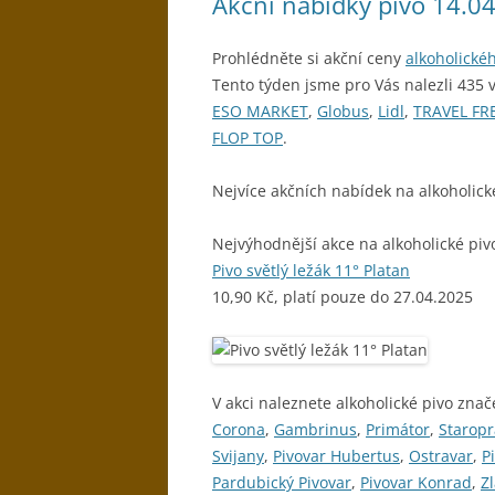
Akční nabídky pivo 14.0
Prohlédněte si akční ceny
alkoholické
Tento týden jsme pro Vás nalezli 435 
ESO MARKET
,
Globus
,
Lidl
,
TRAVEL FR
FLOP TOP
.
Nejvíce akčních nabídek na alkoholick
Nejvýhodnější akce na alkoholické piv
Pivo světlý ležák 11° Platan
10,90 Kč, platí pouze do 27.04.2025
V akci naleznete alkoholické pivo znač
Corona
,
Gambrinus
,
Primátor
,
Starop
Svijany
,
Pivovar Hubertus
,
Ostravar
,
P
Pardubický Pivovar
,
Pivovar Konrad
,
Z