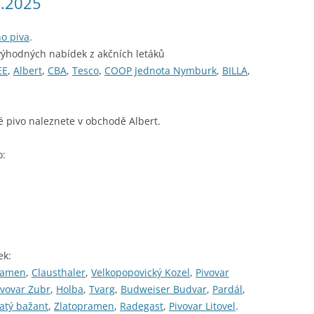
4.2025
ho piva
.
výhodných nabídek z akčních letáků
EE
,
Albert
,
CBA
,
Tesco
,
COOP Jednota Nymburk
,
BILLA
,
é pivo naleznete v obchodě Albert.
o:
ek:
ramen
,
Clausthaler
,
Velkopopovický Kozel
,
Pivovar
ivovar Zubr
,
Holba
,
Tvarg
,
Budweiser Budvar
,
Pardál
,
latý bažant
,
Zlatopramen
,
Radegast
,
Pivovar Litovel
.