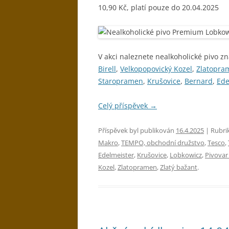
10,90 Kč, platí pouze do 20.04.2025
V akci naleznete nealkoholické pivo zn
Birell
,
Velkopopovický Kozel
,
Zlatopra
Staropramen
,
Krušovice
,
Bernard
,
Ede
Celý příspěvek
→
Příspěvek byl publikován
16.4.2025
| Rubri
Makro
,
TEMPO, obchodní družstvo
,
Tesco
,
Edelmeister
,
Krušovice
,
Lobkowicz
,
Pivovar 
Kozel
,
Zlatopramen
,
Zlatý bažant
.