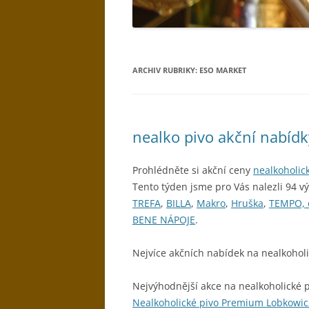
ARCHIV RUBRIKY:
ESO MARKET
nealko pivo akční nabíd
Prohlédněte si akční ceny
nealkoholic
Tento týden jsme pro Vás nalezli 94 v
TREFA
,
BILLA
,
Makro
,
Hruška
,
TEMPO, 
BENE NÁPOJE
.
Nejvíce akčních nabídek na nealkoholi
Nejvýhodnější akce na nealkoholické p
Nealkoholické pivo Premium Lobkowic