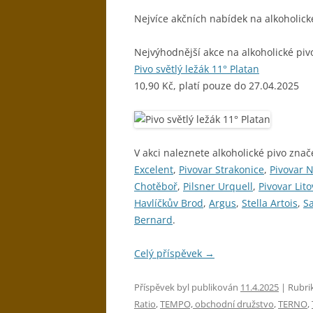
Nejvíce akčních nabídek na alkoholick
Nejvýhodnější akce na alkoholické piv
Pivo světlý ležák 11° Platan
10,90 Kč, platí pouze do 27.04.2025
V akci naleznete alkoholické pivo znač
Excelent
,
Pivovar Strakonice
,
Pivovar 
Chotěboř
,
Pilsner Urquell
,
Pivovar Lito
Havlíčkův Brod
,
Argus
,
Stella Artois
,
S
Bernard
.
Celý příspěvek
→
Příspěvek byl publikován
11.4.2025
| Rubri
Ratio
,
TEMPO, obchodní družstvo
,
TERNO
,