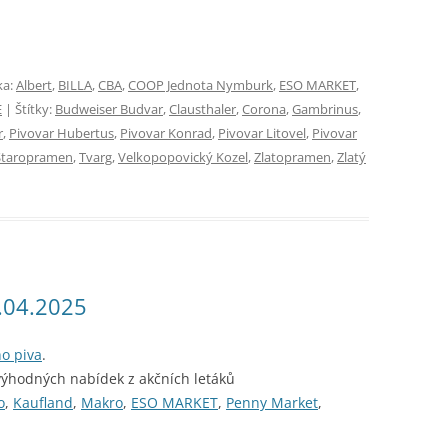
ka:
Albert
,
BILLA
,
CBA
,
COOP Jednota Nymburk
,
ESO MARKET
,
E
| Štítky:
Budweiser Budvar
,
Clausthaler
,
Corona
,
Gambrinus
,
r
,
Pivovar Hubertus
,
Pivovar Konrad
,
Pivovar Litovel
,
Pivovar
Staropramen
,
Tvarg
,
Velkopopovický Kozel
,
Zlatopramen
,
Zlatý
1.04.2025
ho piva
.
výhodných nabídek z akčních letáků
o
,
Kaufland
,
Makro
,
ESO MARKET
,
Penny Market
,