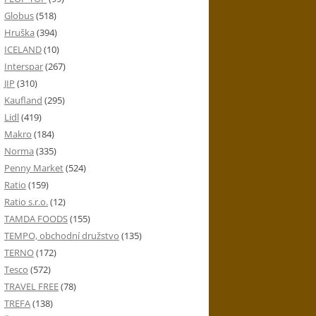
Globus
(518)
Hruška
(394)
ICELAND
(10)
Interspar
(267)
JIP
(310)
Kaufland
(295)
Lidl
(419)
Makro
(184)
Norma
(335)
Penny Market
(524)
Ratio
(159)
Ratio s.r.o.
(12)
TAMDA FOODS
(155)
TEMPO, obchodní družstvo
(135)
TERNO
(172)
Tesco
(572)
TRAVEL FREE
(78)
TREFA
(138)