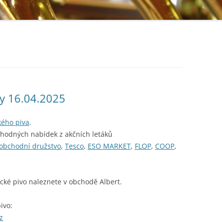
ky 16.04.2025
kého piva
.
ýhodných nabídek z akčních letáků
obchodní družstvo
,
Tesco
,
ESO MARKET
,
FLOP
,
COOP
,
cké pivo naleznete v obchodě Albert.
ivo:
z