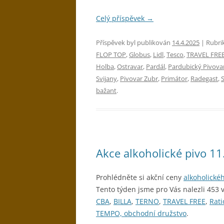
Celý příspěvek
→
Příspěvek byl publikován
14.4.2025
| Rubri
FLOP TOP
,
Globus
,
Lidl
,
Tesco
,
TRAVEL FRE
Holba
,
Ostravar
,
Pardál
,
Pardubický Pivova
Svijany
,
Pivovar Zubr
,
Primátor
,
Radegast
,
bažant
.
Akce alkoholické pivo 1
Prohlédněte si akční ceny
alkoholické
Tento týden jsme pro Vás nalezli 453 
CBA
,
BILLA
,
TERNO
,
TRAVEL FREE
,
Rati
TEMPO, obchodní družstvo
.