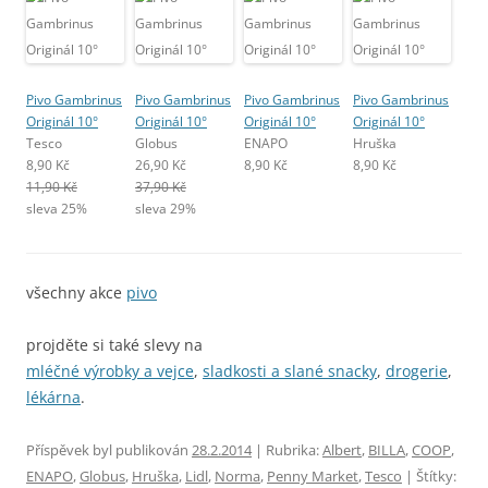
Pivo Gambrinus
Pivo Gambrinus
Pivo Gambrinus
Pivo Gambrinus
Originál 10°
Originál 10°
Originál 10°
Originál 10°
Tesco
Globus
ENAPO
Hruška
8,90 Kč
26,90 Kč
8,90 Kč
8,90 Kč
11,90 Kč
37,90 Kč
sleva 25%
sleva 29%
všechny akce
pivo
projděte si také slevy na
mléčné výrobky a vejce
,
sladkosti a slané snacky
,
drogerie
,
lékárna
.
Příspěvek byl publikován
28.2.2014
| Rubrika:
Albert
,
BILLA
,
COOP
,
ENAPO
,
Globus
,
Hruška
,
Lidl
,
Norma
,
Penny Market
,
Tesco
| Štítky: