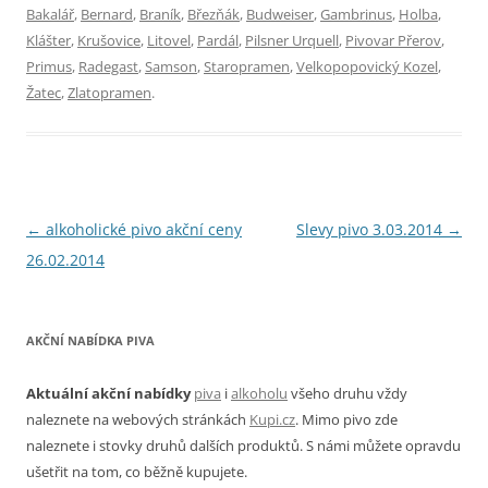
Bakalář
,
Bernard
,
Braník
,
Březňák
,
Budweiser
,
Gambrinus
,
Holba
,
Klášter
,
Krušovice
,
Litovel
,
Pardál
,
Pilsner Urquell
,
Pivovar Přerov
,
Primus
,
Radegast
,
Samson
,
Staropramen
,
Velkopopovický Kozel
,
Žatec
,
Zlatopramen
.
Navigace
←
alkoholické pivo akční ceny
Slevy pivo 3.03.2014
→
pro
26.02.2014
příspěvky
AKČNÍ NABÍDKA PIVA
Aktuální akční nabídky
piva
i
alkoholu
všeho druhu vždy
naleznete na webových stránkách
Kupi.cz
. Mimo pivo zde
naleznete i stovky druhů dalších produktů. S námi můžete opravdu
ušetřit na tom, co běžně kupujete.