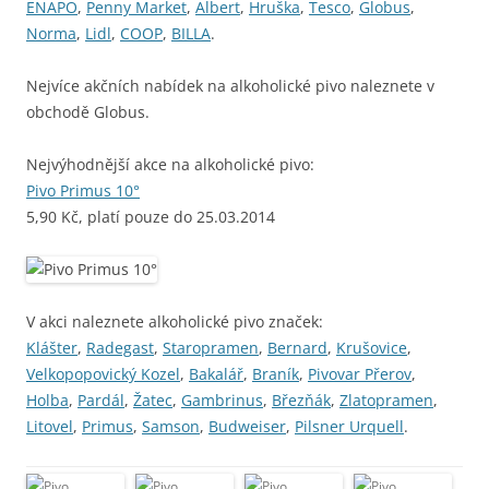
ENAPO
,
Penny Market
,
Albert
,
Hruška
,
Tesco
,
Globus
,
Norma
,
Lidl
,
COOP
,
BILLA
.
Nejvíce akčních nabídek na alkoholické pivo naleznete v
obchodě Globus.
Nejvýhodnější akce na alkoholické pivo:
Pivo Primus 10°
5,90 Kč, platí pouze do 25.03.2014
V akci naleznete alkoholické pivo značek:
Klášter
,
Radegast
,
Staropramen
,
Bernard
,
Krušovice
,
Velkopopovický Kozel
,
Bakalář
,
Braník
,
Pivovar Přerov
,
Holba
,
Pardál
,
Žatec
,
Gambrinus
,
Březňák
,
Zlatopramen
,
Litovel
,
Primus
,
Samson
,
Budweiser
,
Pilsner Urquell
.