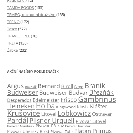
Ratio s.r.o.
(12)
TAMDA FOODS
(155)
TEMPO, obchodní družstvo
(135)
TERNO
(172)
Tesco
(572)
TRAVEL FREE
(78)
TREFA
(138)
Žabka
(232)
AKČNÍ NABÍDKY PODLE ZNAČEK
Braník
Argus
Bernard
Birell
Birgo
Bakalář
Budweiser
Březňák
Budweiser Budvar
Gambrinus
Frisco
Edelmeister
Desperados
Holba
Heineken
Klášter
Klasik
Kingswood
Krušovice
Lobkowicz
Ostravar
Litovel
Pardál
Pilsner Urquell
Pivovar Litovel
Pivovar Přerov
Pivovar Rychtář
Pivovar Nymburk
Primus
Platan
Pivovar Uherský Brod
Pivovar Zubr