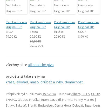
Pivo Gambrinus
Pivo Gambrinus
Pivo Gambrinus
Pivo Gambrinus
Originál 10°
Originál 10°
Originál 10°
Originál 10°
BILLA
Tesco
Hruška
COOP
79,90 Kč
29,90 Kč
29,90 Kč
8,90 Kč
39,90 Kč
sleva 25%
všechny akce
alkoholické pivo
projděte si také slevy na
krása
,
alkohol
,
maso, drůbež a ryby
,
domácnost
.
Příspěvek byl publikován
15.6.2014
| Rubrika:
Albert
,
BILLA
,
COOP
,
ENAPO
,
Globus
,
Hruška
,
Interspar
,
Lidl
,
Norma
,
Penny Market
|
Štítky:
Bakalář
,
Braník
,
Budweiser
,
Černá Hora
,
Delegát
,
Eggenberg
,