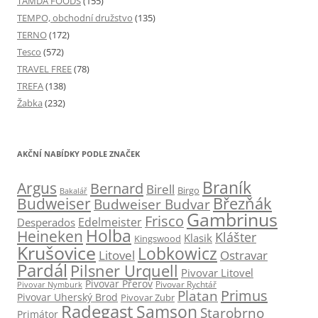
TAMDA FOODS
(155)
TEMPO, obchodní družstvo
(135)
TERNO
(172)
Tesco
(572)
TRAVEL FREE
(78)
TREFA
(138)
Žabka
(232)
AKČNÍ NABÍDKY PODLE ZNAČEK
Braník
Argus
Bernard
Birell
Birgo
Bakalář
Budweiser
Březňák
Budweiser Budvar
Gambrinus
Frisco
Edelmeister
Desperados
Holba
Heineken
Klášter
Klasik
Kingswood
Krušovice
Lobkowicz
Ostravar
Litovel
Pardál
Pilsner Urquell
Pivovar Litovel
Pivovar Přerov
Pivovar Rychtář
Pivovar Nymburk
Primus
Platan
Pivovar Uherský Brod
Pivovar Zubr
Radegast
Samson
Starobrno
Primátor