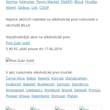
Norma
,
Interspar
,
Penny Market
,
ENAPO
,
BILLA
,
Hruška
,
Albert
,
Globus
,
Lidl
,
COOP
.
Nejvíce akčních nabídek na alkoholické pivo naleznete v
obchodě BILLA.
Nejvýhodnější akce na alkoholické pivo:
Pivo Zubr Gold
5,90 Kč, platí pouze do 17.06.2014
V akci naleznete alkoholické pivo značek:
Černá Hora
,
Rebel
,
Regent
,
Konrad
,
Staropramen
,
Krakonoš
,
Bakalář
,
Budweiser
,
Samson
,
Starobrno
,
Kingswood
,
Lobkowicz
,
Nymburk
,
Braník
,
Delegát
,
Primus
,
Pivovar Jihlava
,
Eggenberg
,
Ostravar
,
Platan
.