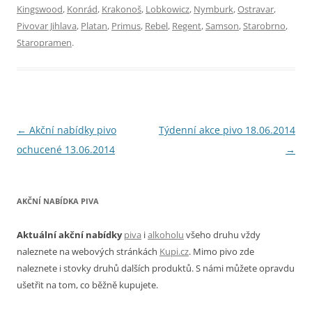
Kingswood
,
Konrád
,
Krakonoš
,
Lobkowicz
,
Nymburk
,
Ostravar
,
Pivovar Jihlava
,
Platan
,
Primus
,
Rebel
,
Regent
,
Samson
,
Starobrno
,
Staropramen
.
Navigace
←
Akční nabídky pivo
Týdenní akce pivo 18.06.2014
pro
ochucené 13.06.2014
→
příspěvky
AKČNÍ NABÍDKA PIVA
Aktuální akční nabídky
piva
i
alkoholu
všeho druhu vždy
naleznete na webových stránkách
Kupi.cz
. Mimo pivo zde
naleznete i stovky druhů dalších produktů. S námi můžete opravdu
ušetřit na tom, co běžně kupujete.