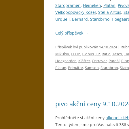
Staropramen
,
Heineken
,
Platan
,
Pivov
Velkopopovický Kozel
,
Stella Artois
,
St
Urquell
,
Bernard
,
Starobrno
,
Hoegaar
Celý příspěvek
→
Příspěvek byl publikován
14.10.2024
| Rubr
Mikulov
,
FLOP
,
Globus
,
JIP
,
Ratio
,
Tesco
,
TR
Hoegaarden
,
Klášter
,
Ostravar
,
Pardál
,
Pils
Platan
,
Primátor
,
Samson
,
Starobrno
,
Star
pivo akční ceny 9.10.20
Prohlédněte si akční ceny
alkoholické
Tento týden jsme pro Vás nalezli 386 