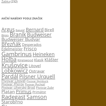
Žabka
(232)
AKČNÍ NABÍDKY PODLE ZNAČEK
Argus
Bernard
Birell
Bakalář
Braník
Budweiser
Birgo
Budweiser Budvar
Březňák
Desperados
Frisco
Edelmeister
Gambrinus
Heineken
Holba
Klášter
Klasik
Kingswood
Krušovice
Litovel
Lobkowicz
Ostravar
Pardál
Pilsner Urquell
Pivovar Litovel
Pivovar Nymburk
Pivovar Přerov
Pivovar Rychtář
Pivovar Uherský Brod
Pivovar Zubr
Primus
Platan
Primátor
Radegast
Samson
Starobrno