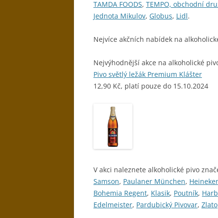
TAMDA FOODS
,
TEMPO, obchodní dru
Jednota Mikulov
,
Globus
,
Lidl
.
Nejvíce akčních nabídek na alkoholick
Nejvýhodnější akce na alkoholické piv
Pivo světlý ležák Premium Klášter
12,90 Kč, platí pouze do 15.10.2024
V akci naleznete alkoholické pivo znač
Samson
,
Paulaner München
,
Heineke
Bohemia Regent
,
Klasik
,
Poutník
,
Harb
Edelmeister
,
Pardubický Pivovar
,
Zlat