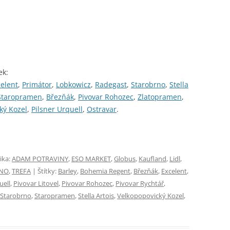
ek:
elent
,
Primátor
,
Lobkowicz
,
Radegast
,
Starobrno
,
Stella
Staropramen
,
Březňák
,
Pivovar Rohozec
,
Zlatopramen
,
ký Kozel
,
Pilsner Urquell
,
Ostravar
.
ika:
ADAM POTRAVINY
,
ESO MARKET
,
Globus
,
Kaufland
,
Lidl
,
RNO
,
TREFA
| Štítky:
Barley
,
Bohemia Regent
,
Březňák
,
Excelent
,
uell
,
Pivovar Litovel
,
Pivovar Rohozec
,
Pivovar Rychtář
,
Starobrno
,
Staropramen
,
Stella Artois
,
Velkopopovický Kozel
,