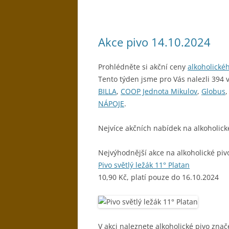
Akce pivo 14.10.2024
Prohlédněte si akční ceny
alkoholické
Tento týden jsme pro Vás nalezli 394 
BILLA
,
COOP Jednota Mikulov
,
Globus
NÁPOJE
.
Nejvíce akčních nabídek na alkoholick
Nejvýhodnější akce na alkoholické piv
Pivo světlý ležák 11° Platan
10,90 Kč, platí pouze do 16.10.2024
V akci naleznete alkoholické pivo znač