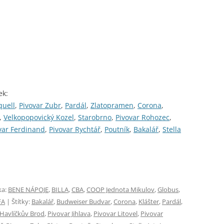
ek:
quell
,
Pivovar Zubr
,
Pardál
,
Zlatopramen
,
Corona
,
,
Velkopopovický Kozel
,
Starobrno
,
Pivovar Rohozec
,
var Ferdinand
,
Pivovar Rychtář
,
Poutník
,
Bakalář
,
Stella
ka:
BENE NÁPOJE
,
BILLA
,
CBA
,
COOP Jednota Mikulov
,
Globus
,
FA
| Štítky:
Bakalář
,
Budweiser Budvar
,
Corona
,
Klášter
,
Pardál
,
 Havlíčkův Brod
,
Pivovar Jihlava
,
Pivovar Litovel
,
Pivovar