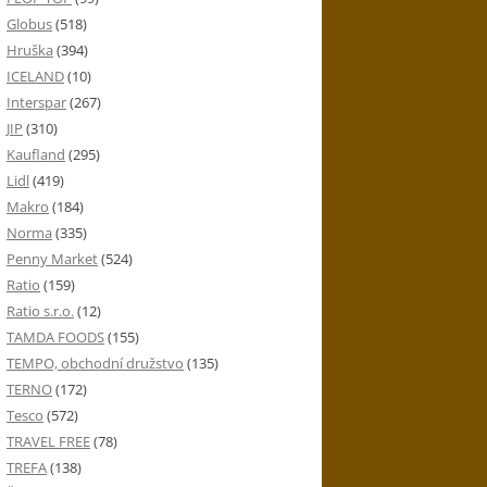
Globus
(518)
Hruška
(394)
ICELAND
(10)
Interspar
(267)
JIP
(310)
Kaufland
(295)
Lidl
(419)
Makro
(184)
Norma
(335)
Penny Market
(524)
Ratio
(159)
Ratio s.r.o.
(12)
TAMDA FOODS
(155)
TEMPO, obchodní družstvo
(135)
TERNO
(172)
Tesco
(572)
TRAVEL FREE
(78)
TREFA
(138)