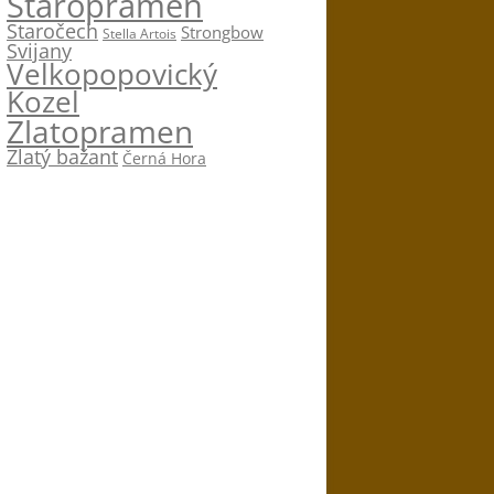
Staropramen
Staročech
Strongbow
Stella Artois
Svijany
Velkopopovický
Kozel
Zlatopramen
Zlatý bažant
Černá Hora