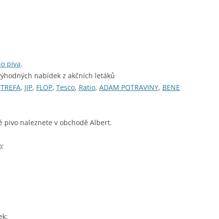
ho piva
.
výhodných nabídek z akčních letáků
,
TREFA
,
JIP
,
FLOP
,
Tesco
,
Ratio
,
ADAM POTRAVINY
,
BENE
é pivo naleznete v obchodě Albert.
o:
ek: