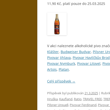
11,90 Kč, platí pouze do 25.03.2025
V akci naleznete alkoholické pivo znač
Klášter
,
Budweiser Budvar
,
Pilsner Ur
Pivovar Jihlava
,
Pivovar Havlíčkův Brod
Pivovar Nymburk
,
Pivovar Litovel
,
Pivo
Artois
,
Platan
.
Celý příspěvek
→
Příspěvek byl publikován
21.3.2025
| Rubri
Hruška
,
Kaufland
,
Ratio
,
TRAVEL FREE
,
TRE
Pilsner Urquell
,
Pivovar Ferdinand
,
Pivovar