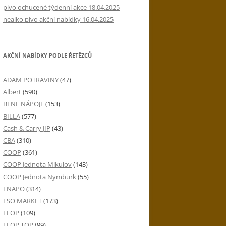
pivo ochucené týdenní akce 18.04.2025
nealko pivo akční nabídky 16.04.2025
AKČNÍ NABÍDKY PODLE ŘETĚZCŮ
ADAM POTRAVINY
(47)
Albert
(590)
BENE NÁPOJE
(153)
BILLA
(577)
Cash & Carry JIP
(43)
CBA
(310)
COOP
(361)
COOP Jednota Mikulov
(143)
COOP Jednota Nymburk
(55)
ENAPO
(314)
ESO MARKET
(173)
FLOP
(109)
FLOP TOP
(99)