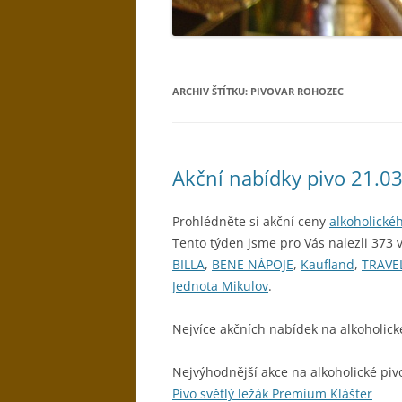
ARCHIV ŠTÍTKU:
PIVOVAR ROHOZEC
Akční nabídky pivo 21.0
Prohlédněte si akční ceny
alkoholické
Tento týden jsme pro Vás nalezli 373 
BILLA
,
BENE NÁPOJE
,
Kaufland
,
TRAVE
Jednota Mikulov
.
Nejvíce akčních nabídek na alkoholick
Nejvýhodnější akce na alkoholické piv
Pivo světlý ležák Premium Klášter