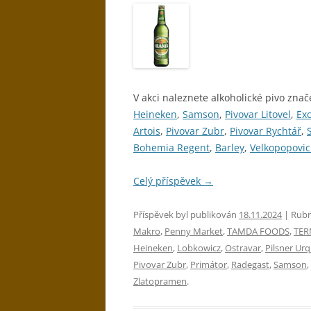
V akci naleznete alkoholické pivo znač
Heineken
,
Samson
,
Pivovar Litovel
,
Exc
Artois
,
Pivovar Zubr
,
Pivovar Rychtář
,
Bohemia Regent
,
Barley
,
Velkopopovic
Celý příspěvek
→
Příspěvek byl publikován
18.11.2024
| Rubr
Makro
,
Penny Market
,
TAMDA FOODS
,
TE
Heineken
,
Lobkowicz
,
Ostravar
,
Pilsner Urq
Pivovar Zubr
,
Primátor
,
Radegast
,
Samson
,
Zlatopramen
.