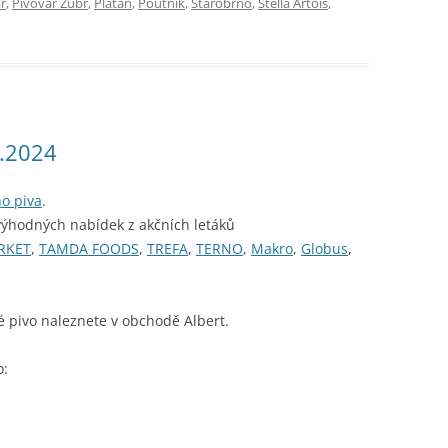
ř
,
Pivovar Zubr
,
Platan
,
Poutník
,
Starobrno
,
Stella Artois
,
1.2024
ho piva
.
výhodných nabídek z akčních letáků
RKET
,
TAMDA FOODS
,
TREFA
,
TERNO
,
Makro
,
Globus
,
é pivo naleznete v obchodě Albert.
o: