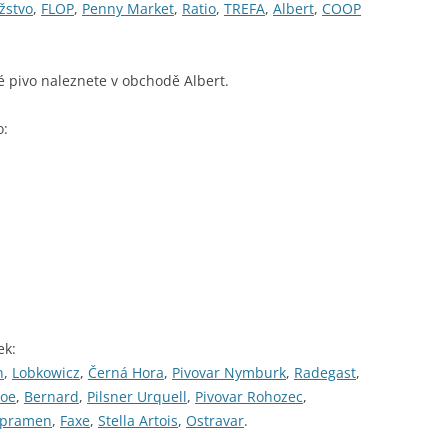
žstvo
,
FLOP
,
Penny Market
,
Ratio
,
TREFA
,
Albert
,
COOP
é pivo naleznete v obchodě Albert.
o:
ek:
n
,
Lobkowicz
,
Černá Hora
,
Pivovar Nymburk
,
Radegast
,
oe
,
Bernard
,
Pilsner Urquell
,
Pivovar Rohozec
,
opramen
,
Faxe
,
Stella Artois
,
Ostravar
.