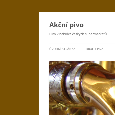
Přejít
k
obsahu
Akční pivo
webu
Pivo v nabídce českých supermarketů
ÚVODNÍ STRÁNKA
DRUHY PIVA