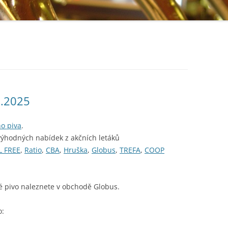
3.2025
ho piva
.
výhodných nabídek z akčních letáků
L FREE
,
Ratio
,
CBA
,
Hruška
,
Globus
,
TREFA
,
COOP
é pivo naleznete v obchodě Globus.
o: