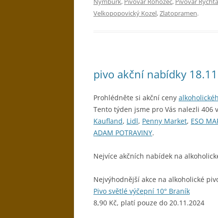
Nymburk
,
Pivovar Rohozec
,
Pivovar Rychtá
Velkopopovický Kozel
,
Zlatopramen
.
pivo akční nabídky 18.1
Prohlédněte si akční ceny
alkoholické
Tento týden jsme pro Vás nalezli 406 
Kaufland
,
Lidl
,
Penny Market
,
ESO MA
ADAM POTRAVINY
.
Nejvíce akčních nabídek na alkoholick
Nejvýhodnější akce na alkoholické piv
Pivo světlé výčepní 10° Braník
8,90 Kč, platí pouze do 20.11.2024