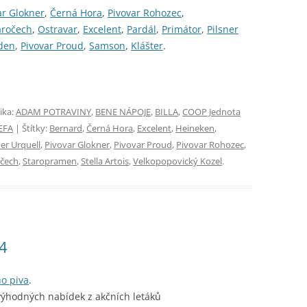
ar Glokner
,
Černá Hora
,
Pivovar Rohozec
,
aročech
,
Ostravar
,
Excelent
,
Pardál
,
Primátor
,
Pilsner
den
,
Pivovar Proud
,
Samson
,
Klášter
.
ika:
ADAM POTRAVINY
,
BENE NÁPOJE
,
BILLA
,
COOP Jednota
EFA
| Štítky:
Bernard
,
Černá Hora
,
Excelent
,
Heineken
,
ner Urquell
,
Pivovar Glokner
,
Pivovar Proud
,
Pivovar Rohozec
,
očech
,
Staropramen
,
Stella Artois
,
Velkopopovický Kozel
.
24
ho piva
.
výhodných nabídek z akčních letáků